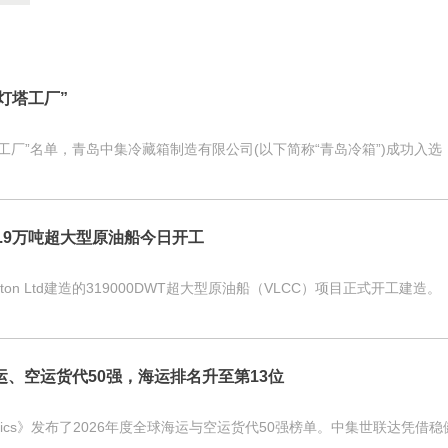
灯塔工厂”
工厂”名单，青岛中集冷藏箱制造有限公司(以下简称“青岛冷箱”)成功入选
1.9万吨超大型原油船今日开工
on Ltd建造的319000DWT超大型原油船（VLCC）项目正式开工建造。
运、空运货代50强，海运排名升至第13位
Topics》发布了2026年度全球海运与空运货代50强榜单。中集世联达凭借稳