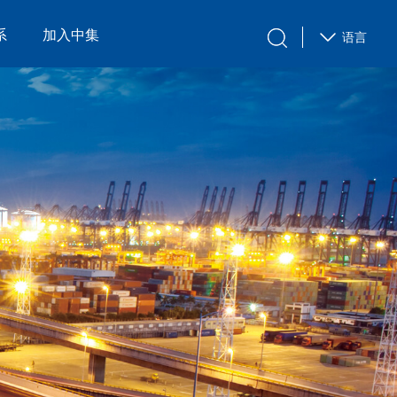
系
加入中集
语言