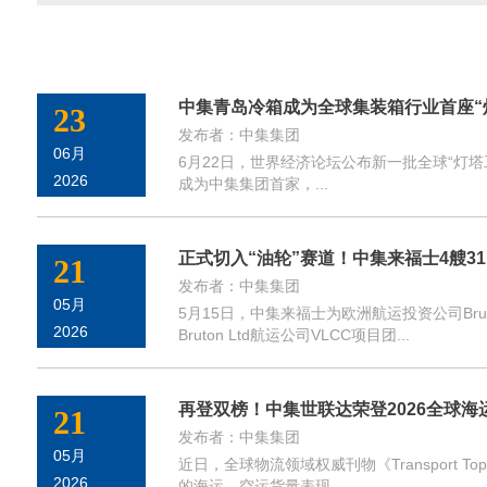
中集青岛冷箱成为全球集装箱行业首座“
23
发布者：中集集团
06月
6月22日，世界经济论坛公布新一批全球“灯塔
2026
成为中集集团首家，...
正式切入“油轮”赛道！中集来福士4艘3
21
发布者：中集集团
05月
5月15日，中集来福士为欧洲航运投资公司Brut
2026
Bruton Ltd航运公司VLCC项目团...
再登双榜！中集世联达荣登2026全球海
21
发布者：中集集团
05月
近日，全球物流领域权威刊物《Transport 
2026
的海运、空运货量表现，...