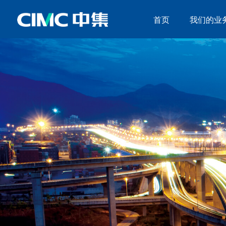
首页
我们的业
首页
我们的业务
关于中集
新闻中心
投资者关系