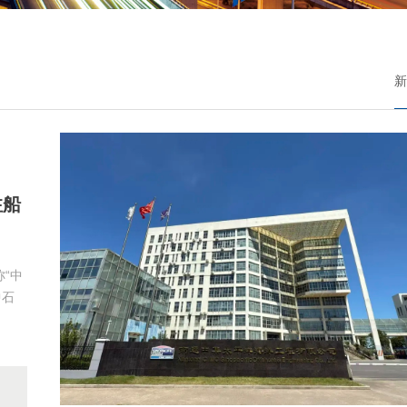
注船
“中
中石