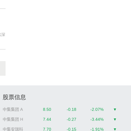
续深
股票信息