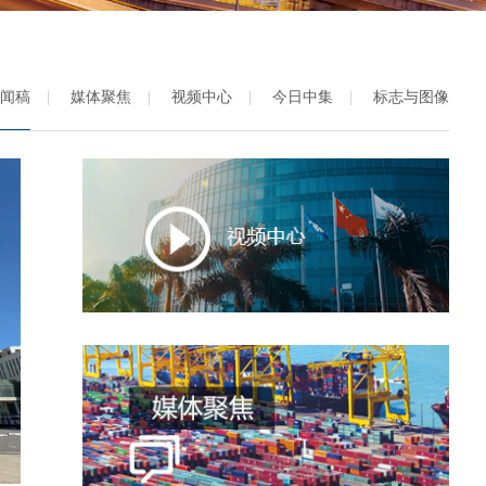
新闻稿
媒体聚焦
视频中心
今日中集
标志与图像
|
|
|
|