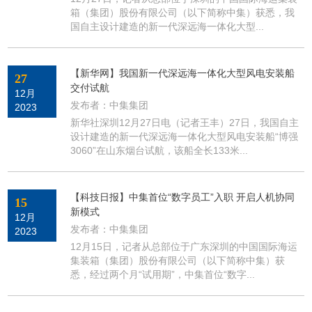
箱（集团）股份有限公司（以下简称中集）获悉，我
国自主设计建造的新一代深远海一体化大型...
【新华网】我国新一代深远海一体化大型风电安装船
27
交付试航
12月
发布者：中集集团
2023
新华社深圳12月27日电（记者王丰）27日，我国自主
设计建造的新一代深远海一体化大型风电安装船“博强
3060”在山东烟台试航，该船全长133米...
【科技日报】中集首位“数字员工”入职 开启人机协同
15
新模式
12月
发布者：中集集团
2023
12月15日，记者从总部位于广东深圳的中国国际海运
集装箱（集团）股份有限公司（以下简称中集）获
悉，经过两个月“试用期”，中集首位“数字...