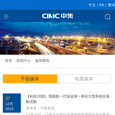
中文
|
EN
|
繁体
首页
我们的业务
关于中集
新闻中心
首页
新闻中心
媒体聚焦
投资者关系
平面媒体
电视媒体
【科技日报】 我国新一代深远海一体化大型风电安装
27
船试航
12月
发布者：中集集团
2023
12月27日，记者从总部位于深圳的中国国际海运集装