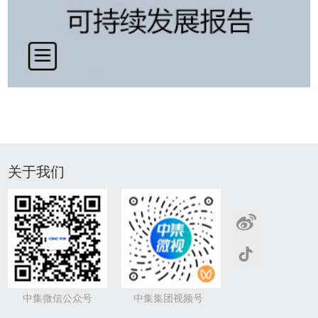
关于我们
中集微信公众号
中集集团视频号