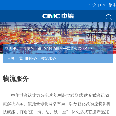
中文
|
EN
|
繁体
首页
我们的业务
关于中集
致力成为高质量的、值得信赖的世界一流多式联运企业。
首页
我们的业务
物流服务
新闻中心
投资者关系
物流服务
中集世联达致力为全球客户提供
“
端到端
”
的多式联运物
流解决方案。依托全球化网络布局，以数智化及物流装备科
技赋能，打造
“
江、海、陆、铁、空
”
一体化多式联运产品矩