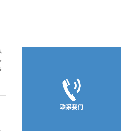
我
备
客
行