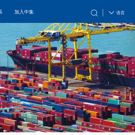
系
加入中集
语言