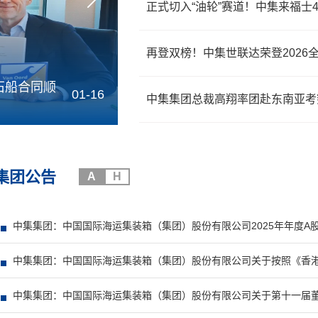
正式切入“油轮”赛道！中集来福士4
再登双榜！中集世联达荣登2026
石船合同顺
01-16
中集集团总裁高翔率团赴东南亚考
中集安瑞科与中石化签订12000
集团公告
A
H