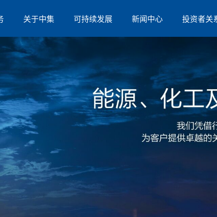
务
关于中集
可持续发展
新闻中心
投资者关